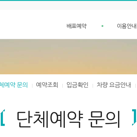
배표예약
이용안내
배표예약
예약안내
단체예약 문의
예약취소 안
예약조회
항구가는길
입금확인
선박안내
차량 요금안내
체예약 문의
예약조회
입금확인
차량 요금안내
차량 예약안내
단체예약 문의