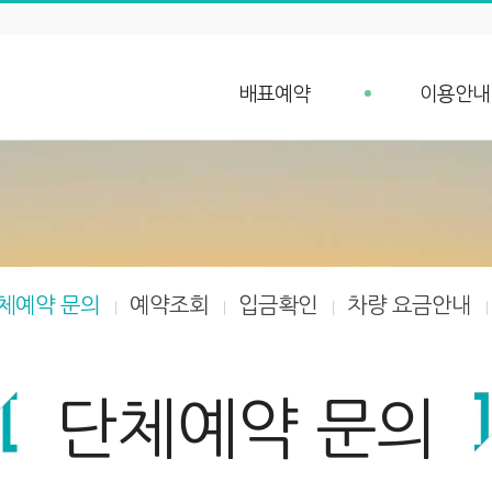
배표예약
이용안내
배표예약
예약안내
단체예약 문의
예약취소 안
예약조회
항구가는길
입금확인
선박안내
차량 요금안내
체예약 문의
예약조회
입금확인
차량 요금안내
차량 예약안내
단체예약 문의