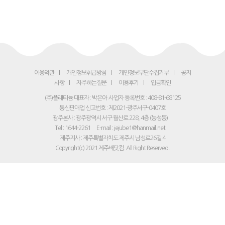
이용약관
개인정보취급방침
개인정보무단수집거부
공지
사항
자주하는질문
이용후기
입금확인
(주)플래티늄 대표자 : 박은아
사업자 등록번호 : 408-81-68125
통신판매업 신고번호 : 제2021-광주서구-0407호
광주본사 : 광주광역시 서구 월산로 228, 4층 (농성동)
Tel : 1644-2261
E-mail : jejube1@hanmail.net
제주지사 : 제주특별자치도 제주시 남성로26길 4
Copyright(c) 2021 제주배닷컴. All Right Reserved.