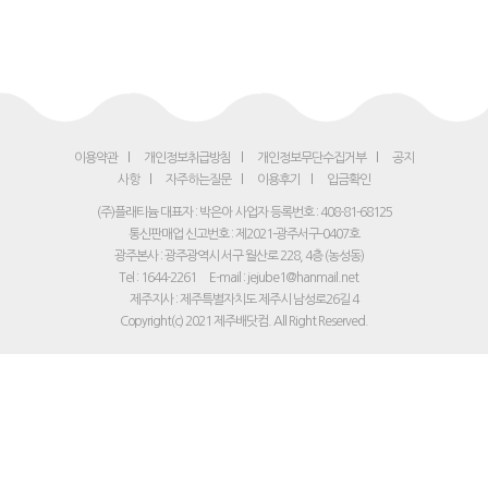
이용약관
개인정보취급방침
개인정보무단수집거부
공지
사항
자주하는질문
이용후기
입금확인
(주)플래티늄 대표자 : 박은아
사업자 등록번호 : 408-81-68125
통신판매업 신고번호 : 제2021-광주서구-0407호
광주본사 : 광주광역시 서구 월산로 228, 4층 (농성동)
Tel : 1644-2261
E-mail : jejube1@hanmail.net
제주지사 : 제주특별자치도 제주시 남성로26길 4
Copyright(c) 2021 제주배닷컴. All Right Reserved.