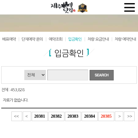
배표예약
단체예약 문의
예약조회
입금확인
차량 요금안내
차량 예약안내
입금확인
전체 : 453,828
자료가 없습니다.
20381
20382
20383
20384
20385
<<
<
>
>>