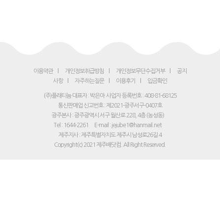
이용약관
개인정보취급방침
개인정보무단수집거부
공지
사항
자주하는질문
이용후기
입금확인
(주)플래티늄 대표자 : 박은아
사업자 등록번호 : 408-81-68125
통신판매업 신고번호 : 제2021-광주서구-0407호
광주본사 : 광주광역시 서구 월산로 228, 4층 (농성동)
Tel : 1644-2261
E-mail : jejube1@hanmail.net
제주지사 : 제주특별자치도 제주시 남성로26길 4
Copyright(c) 2021 제주배닷컴. All Right Reserved.