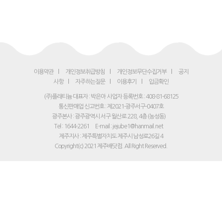
이용약관
개인정보취급방침
개인정보무단수집거부
공지
사항
자주하는질문
이용후기
입금확인
(주)플래티늄 대표자 : 박은아
사업자 등록번호 : 408-81-68125
통신판매업 신고번호 : 제2021-광주서구-0407호
광주본사 : 광주광역시 서구 월산로 228, 4층 (농성동)
Tel : 1644-2261
E-mail : jejube1@hanmail.net
제주지사 : 제주특별자치도 제주시 남성로26길 4
Copyright(c) 2021 제주배닷컴. All Right Reserved.