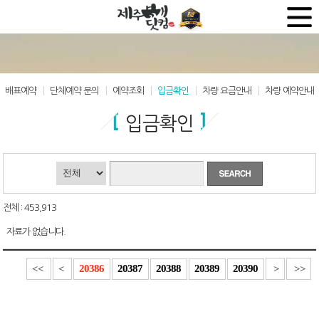
배표예약
단체예약 문의
예약조회
입금확인
차량 요금안내
차량 예약안내
입금확인
전체 : 453,913
자료가 없습니다.
20386
20387
20388
20389
20390
<<
<
>
>>