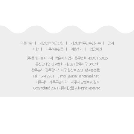
이용약관
개인정보취급방침
개인정보무단수집거부
공지
사항
자주하는질문
이용후기
입금확인
(주)플래티늄 대표자 : 박은아
사업자 등록번호 : 408-81-68125
통신판매업 신고번호 : 제2021-광주서구-0407호
광주본사 : 광주광역시 서구 월산로 228, 4층 (농성동)
Tel : 1644-2261
E-mail : jejube1@hanmail.net
제주지사 : 제주특별자치도 제주시 남성로26길 4
Copyright(c) 2021 제주배닷컴. All Right Reserved.