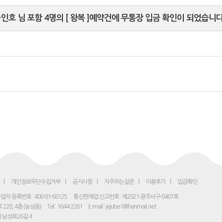
*인호 님 포함 4명의 [ 왕복 ]예약건에 무통장 입금 확인이 되었습니다
개인정보무단수집거부
공지사항
자주하는질문
이용후기
입금확인
업자 등록번호 : 408-81-68125
통신판매업 신고번호 : 제2021-광주서구-0407호
28, 4층 (농성동)
Tel : 1644-2261
E-mail : jejube1@hanmail.net
 남성로26길 4