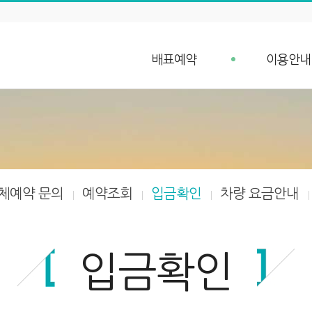
배표예약
이용안내
배표예약
예약안내
단체예약 문의
예약취소 안
예약조회
항구가는길
입금확인
선박안내
차량 요금안내
체예약 문의
예약조회
입금확인
차량 요금안내
차량 예약안내
입금확인