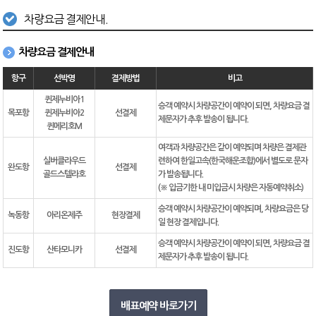
차량요금 결제안내.
차량요금 결제안내
항구
선박명
결제방법
비고
퀸제누비아1
승객 예약시 차량공간이 예약이 되면, 차량요금 결
목포항
퀸제누비아2
선결제
제문자가 추후 발송이 됩니다.
퀸메리호M
여객과 차량공간은 같이 예약되며 차량은 결제관
실버클라우드
련하여 한일고속(한국해운조합)에서 별도로 문자
완도항
선결제
골드스텔라호
가 발송됩니다.
(※ 입금기한 내 미입금시 차량은 자동예약취소)
승객 예약시 차량공간이 예약되며, 차량요금은 당
녹동항
아리온제주
현장결제
일 현장 결제입니다.
승객 예약시 차량공간이 예약이 되면, 차량요금 결
진도항
산타모니카
선결제
제문자가 추후 발송이 됩니다.
배표예약 바로가기