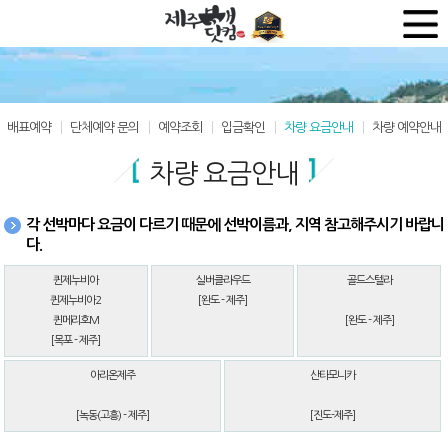
배표예약
단체예약 문의
예약조회
입금확인
차량 요금안내
차량 예약안내
차량 요금안내
각 선박마다 요금이 다르기 때문에 선박이름과, 지역 참고해주시기 바랍니
다.
퀸제누비아
실버클라우드
골드스텔라
퀸제누비아2
[완도 - 제주]
퀸메리호M
[완도 - 제주]
[목포 - 제주]
아리온제주
산타모니카
[녹동(고흥) - 제주]
[진도-제주]