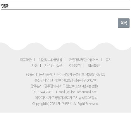
댓글
목록
이용약관
개인정보취급방침
개인정보무단수집거부
공지
사항
자주하는질문
이용후기
입금확인
(주)플래티늄 대표자 : 박은아
사업자 등록번호 : 408-81-68125
통신판매업 신고번호 : 제2021-광주서구-0407호
광주본사 : 광주광역시 서구 월산로 228, 4층 (농성동)
Tel : 1644-2261
E-mail : jejube1@hanmail.net
제주지사 : 제주특별자치도 제주시 남성로26길 4
Copyright(c) 2021 제주배닷컴. All Right Reserved.