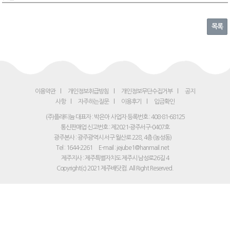
목록
이용약관
개인정보취급방침
개인정보무단수집거부
공지
사항
자주하는질문
이용후기
입금확인
(주)플래티늄 대표자 : 박은아
사업자 등록번호 : 408-81-68125
통신판매업 신고번호 : 제2021-광주서구-0407호
광주본사 : 광주광역시 서구 월산로 228, 4층 (농성동)
Tel : 1644-2261
E-mail : jejube1@hanmail.net
제주지사 : 제주특별자치도 제주시 남성로26길 4
Copyright(c) 2021 제주배닷컴. All Right Reserved.