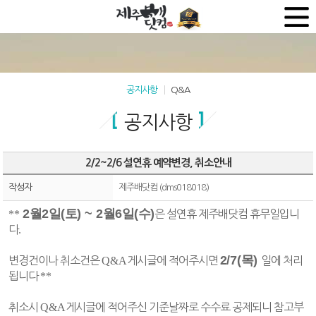
공지사항
Q&A
공지사항
2/2~2/6 설연휴 예약변경, 취소안내
작성자
제주배닷컴 (dms018018)
2
월
2
일
(
토
) ~ 2
월
6
일
(
수
)
**
은 설연휴 제주배닷컴 휴무일입니
다
.
2
/7(
목
)
변경건이나 취소건은
Q&A
게시글에 적어주시면
일에 처리
됩니다
**
취소시
Q&A
게시글에 적어주신 기준날짜로 수수료 공제되니 참고부