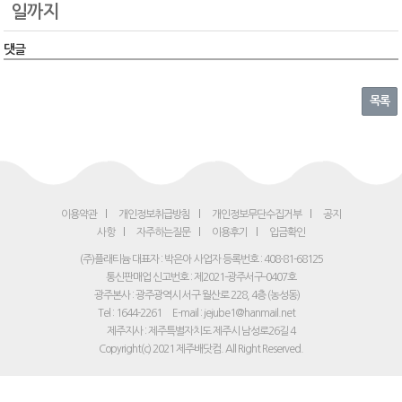
일까지
댓글
목록
이용약관
개인정보취급방침
개인정보무단수집거부
공지
사항
자주하는질문
이용후기
입금확인
(주)플래티늄 대표자 : 박은아
사업자 등록번호 : 408-81-68125
통신판매업 신고번호 : 제2021-광주서구-0407호
광주본사 : 광주광역시 서구 월산로 228, 4층 (농성동)
Tel : 1644-2261
E-mail : jejube1@hanmail.net
제주지사 : 제주특별자치도 제주시 남성로26길 4
Copyright(c) 2021 제주배닷컴. All Right Reserved.