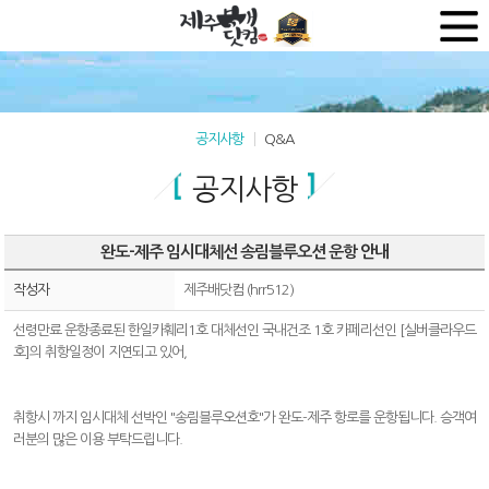
공지사항
Q&A
공지사항
완도-제주 임시대체선 송림블루오션 운항 안내
작성자
제주배닷컴 (hrr512)
선령만료 운항종료된 한일카훼리1호 대체선인 국내건조 1호 카페리선인 [실버클라우드
호]의 취항일정이 지연되고 있어,
취항시 까지 임시대체 선박인 "송림블루오션호"가 완도-제주 항로를 운항됩니다. 승객여
러분의 많은 이용 부탁드립니다.