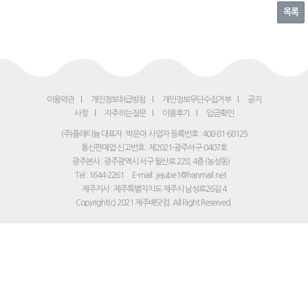
목록
이용약관
개인정보취급방침
개인정보무단수집거부
공지
사항
자주하는질문
이용후기
입금확인
(주)플래티늄 대표자 : 박은아
사업자 등록번호 : 408-81-68125
통신판매업 신고번호 : 제2021-광주서구-0407호
광주본사 : 광주광역시 서구 월산로 228, 4층 (농성동)
Tel : 1644-2261
E-mail : jejube1@hanmail.net
제주지사 : 제주특별자치도 제주시 남성로26길 4
Copyright(c) 2021 제주배닷컴. All Right Reserved.