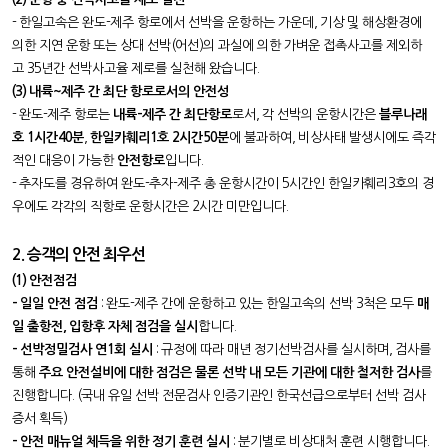
- 한일고속은 완도-제주 항로
에서 선박을 운항하는 가운데,
기상 및 해상환경에
의한 지연 운항 또는 상대 선박(어선)의 과실에 의한 가벼운 접촉사고를 제외하
고
35년간
선박사고율 제로를 실천해 왔습니다.
(3) 내륙~제주 간 최단 항로로서의 안전성
- 완도-제주 항로는
내륙-제주 간 최단항로
로서, 각 선박의 운항시간은
블루나래
호 1시간40분
,
한일카훼리1호 2시간50분
에 불과하여, 비상사태 발생시에도 즉각
적인 대응이 가능한
안전항로
입니다.
- 추자도를 경유하여 완도-추자-제주 총 운항시간이 5시간인 한일카훼리3호의 경
우에도 각각의 직항로 운항시간은 2시간 미만입니다.
2. 승객의 안전 최우선
(1)
안전점검
- 일일 안전
점검
: 완도-제주 간에 운항하고 있는 한일고속의 선박 3척은 모두
매
일 출항전, 입항후 자체 점검을 실시
합니다.
-
선박정밀
검사 연1회 실시
: 규정에 따라 매년 정기선박검사를 실시하며, 검사를
통해
주요 안전설비에 대한 점검은 물론 선박 내 모든 기관에 대한 철저한 검사
를
진행합니다.
(국내 유일
선박 전문검사 인증기관인
한국선급으로부터 선박 검사
증서 획득)
- 안전 매뉴얼 체득을 위한 정기 훈련 실시
: 분기별로 비상대처 훈련 시행합니다.