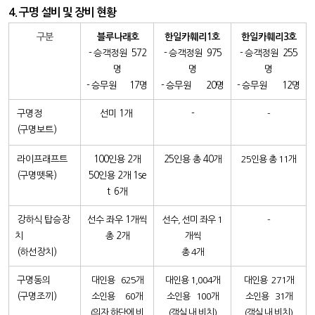
4. 구명 설비 및 장비 현황
구분
블루나래호
한일카훼리1호
한일카훼리3호
- 승객정원 572
- 승객정원 975
- 승객정원 255
명
명
명
- 승무원 17명
- 승무원 20명
- 승무원 12명
구명정
선미 1개
-
-
(구명보트)
라이프래프트
100인용 2개
25인용 총 40개
25인용 총 11개
(구명뗏목)
50인용 2개 1se
t 6개
강하식 탑승장
선수 좌우 1개씩
선수, 선미 좌우 1
-
치
총 2개
개씩
(하선장치)
총 4개
구명동의
대인용 625개
대인용 1,004개
대인용 271개
(구명조끼)
소인용 60개
소인용 100개
소인용 31개
(의자 하단에 비
(객실 내 비치)
(객실 내 비치)