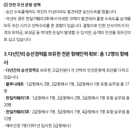
(2) 안전 우선
운항 정책
- 승선 수속중에라도 약간의
이상이라도
발견되
면
승선수속을 멈춥니다.
-
작년의 경우 한일카훼리3호에서 미세한 크렉이 발견되어 출항 수속도중 승객을
모두 하선 시키고
선박수리를
한 경험이 있습니다. 결항으로 인한
선사이미지 타
격과 위약금, 보상금 등
막대한 손실이 발생할 수 있지만
,
승객의 안전을 최우선으
로 삼고 있습니다.
3. 다년간의 승선경력을 보유한 전문 항해인력 확보 :
총 12명의 항해
사
-
다년간의 승선경력
을 보유한 고급선원이 각 선박의 안전운항에 최선을 다하고
있습니다.
-
블루나래호
: 1급항해사 2명, 2급항해사 1명, 3급항해사 1명 포함 승무원 총 17
명
-
한일카훼리1호
: 1급항해사 1명, 2급항해사 2명, 3급항해사 1명 포함 승무원 총
20명
-
한일카훼리3호
: 2급항해사 1명, 3급항해사 1명, 4급항해사 1명 포함 승무원 총
12명
- 예비선장 1명(1991년 입사한 2급항해사)