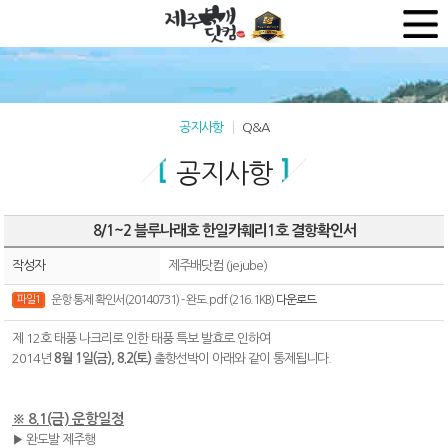
공지사항
Q&A
공지사항
8/1~2 블루나래호 한일카훼리1호 결항확인서
작성자
제주배닷컴 (jejube)
파일1
운항 통제 확인서(20140731) - 완도.pdf (216.1KB)
다운로드
제 12호 태풍 나크리로 인한 태풍 특보 발효로 인하여
2014년
8월 1일(금), 8.2(토)
출항선박이 아래와 같이 통제됩니다.
※ 8.1(금) 운항일정
▶ 완도발 제주행