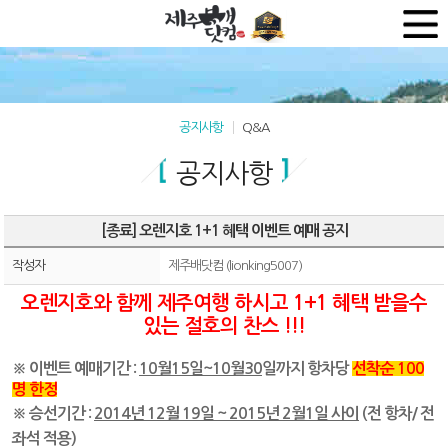
공지사항
Q&A
공지사항
[종료] 오렌지호 1+1 혜택 이벤트 예매 공지
작성자
제주배닷컴 (lionking5007)
오렌지호와 함께 제주여행 하시고 1+1 혜택 받을수
있는 절호의 찬스 !!!
※ 이벤트 예매기간 :
10월15일~10월30
일까지 항차당
선착순 100
명 한정
※ 승선기간 :
2014년 12월 19일 ~ 2015년 2월1일 사이
(전 항차/ 전
좌석 적용)