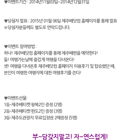
♥이벤트기간 : 2014년11월03일~2014년12월31일
♥당첨자 발표 : 2015년 01월 06일 제주배닷컴 홈페이지를 통해 발표
※당첨자분들께도 별도로 연락드립니다.
♥이벤트 참여방법 :
하나! 제주배닷컴 홈페이지를 통해 제주배편을 예약한다!
둘! 여행가는날에 즐겁게 여행을 다녀온다!
셋! 여행을 다녀온후 제주배닷컴 홈페이지 이용후기 및 탑승했던 배,
본인이 여행한 여행지에 대한 여행후기를 쓴다!
♥이벤트선물:
1등-제주배티켓 왕복2인 증정 (2명)
2등-제주배티켓 편도2인 증정 (3명)
3등-제주도관광지 무료입장권 2매증정 (5명)
부~담갖지말고! 자~연스럽게!