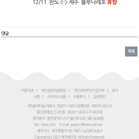
12/11 완도 <-> 제주 블루나래호
휴항
댓글
목록
이용약관
개인정보취급방침
개인정보무단수집거부
공지
사항
자주하는질문
이용후기
입금확인
(주)플래티늄 대표자 : 박은아
사업자 등록번호 : 408-81-68125
통신판매업 신고번호 : 제2021-광주서구-0407호
광주본사 : 광주광역시 서구 월산로 228, 4층 (농성동)
Tel : 1644-2261
E-mail : jejube1@hanmail.net
제주지사 : 제주특별자치도 제주시 남성로26길 4
Copyright(c) 2021 제주배닷컴. All Right Reserved.