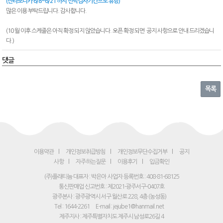
(산타모니카 6/8~6/21 까지 선박검사기간으로 휴항)
많은 이용 부탁드립니다. 감사합니다.
(10 월 이후 스케줄은 아직 확정 되지 않았습니다. 오픈 확정 되면 공지 사항으로 안내 드리겠습니
다.)
댓글
목록
이용약관
개인정보취급방침
개인정보무단수집거부
공지
사항
자주하는질문
이용후기
입금확인
(주)플래티늄 대표자 : 박은아
사업자 등록번호 : 408-81-68125
통신판매업 신고번호 : 제2021-광주서구-0407호
광주본사 : 광주광역시 서구 월산로 228, 4층 (농성동)
Tel : 1644-2261
E-mail : jejube1@hanmail.net
제주지사 : 제주특별자치도 제주시 남성로26길 4