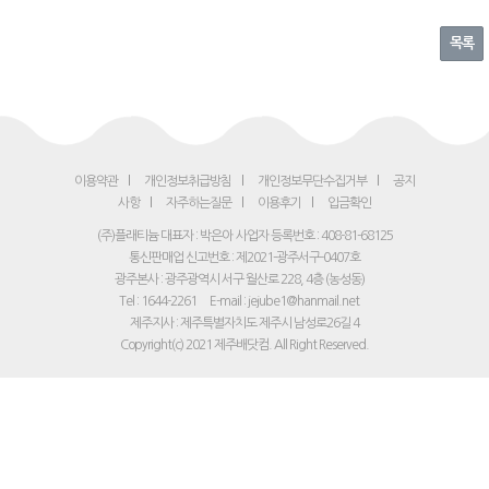
목록
이용약관
개인정보취급방침
개인정보무단수집거부
공지
사항
자주하는질문
이용후기
입금확인
(주)플래티늄 대표자 : 박은아
사업자 등록번호 : 408-81-68125
통신판매업 신고번호 : 제2021-광주서구-0407호
광주본사 : 광주광역시 서구 월산로 228, 4층 (농성동)
Tel : 1644-2261
E-mail : jejube1@hanmail.net
제주지사 : 제주특별자치도 제주시 남성로26길 4
Copyright(c) 2021 제주배닷컴. All Right Reserved.