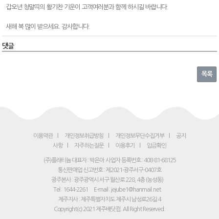
갑오년 청말띠의 활기찬 기운이 고객여러분과 함께 하시길 바랍니다.
새해 복 많이 받으세요. 감사합니다.
댓글
목록
이용약관
개인정보취급방침
개인정보무단수집거부
공지
사항
자주하는질문
이용후기
입금확인
(주)플래티늄 대표자 : 박은아
사업자 등록번호 : 408-81-68125
통신판매업 신고번호 : 제2021-광주서구-0407호
광주본사 : 광주광역시 서구 월산로 228, 4층 (농성동)
Tel : 1644-2261
E-mail : jejube1@hanmail.net
제주지사 : 제주특별자치도 제주시 남성로26길 4
Copyright(c) 2021 제주배닷컴. All Right Reserved.