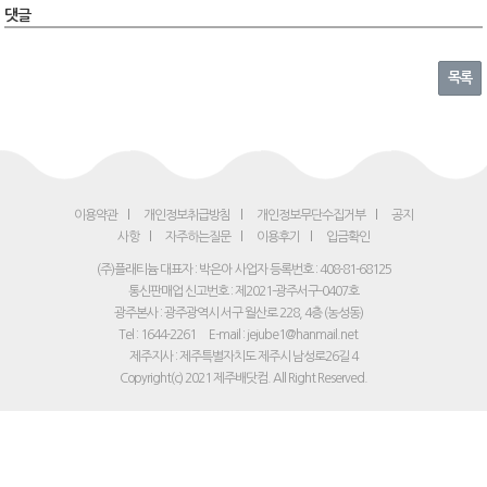
댓글
목록
이용약관
개인정보취급방침
개인정보무단수집거부
공지
사항
자주하는질문
이용후기
입금확인
(주)플래티늄 대표자 : 박은아
사업자 등록번호 : 408-81-68125
통신판매업 신고번호 : 제2021-광주서구-0407호
광주본사 : 광주광역시 서구 월산로 228, 4층 (농성동)
Tel : 1644-2261
E-mail : jejube1@hanmail.net
제주지사 : 제주특별자치도 제주시 남성로26길 4
Copyright(c) 2021 제주배닷컴. All Right Reserved.