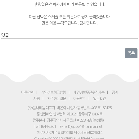
휴항일은 선박사정에 따라 변동될 수 있습니다.
다른 선박은 스케쥴 오픈 되는대로 공지 올리겠습니다.
많은 이용 부탁드립니다. 감사합니다.
댓글
목록
이용약관
개인정보취급방침
개인정보무단수집거부
공지
사항
자주하는질문
이용후기
입금확인
(주)플래티늄 대표자 : 박은아
사업자 등록번호 : 408-81-68125
통신판매업 신고번호 : 제2021-광주서구-0407호
광주본사 : 광주광역시 서구 월산로 228, 4층 (농성동)
Tel : 1644-2261
E-mail : jejube1@hanmail.net
제주지사 : 제주특별자치도 제주시 남성로26길 4