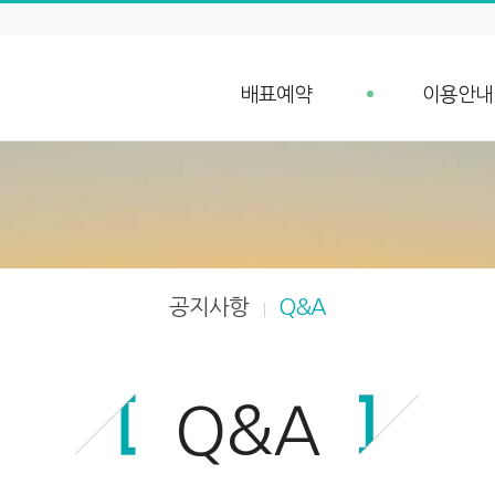
배표예약
이용안내
배표예약
예약안내
단체예약 문의
예약취소 안
예약조회
항구가는길
입금확인
선박안내
차량 요금안내
공지사항
Q&A
차량 예약안내
Q&A