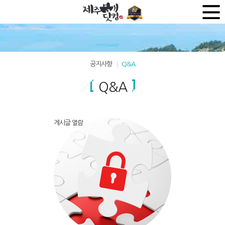
공지사항
Q&A
Q&A
게시글 열람