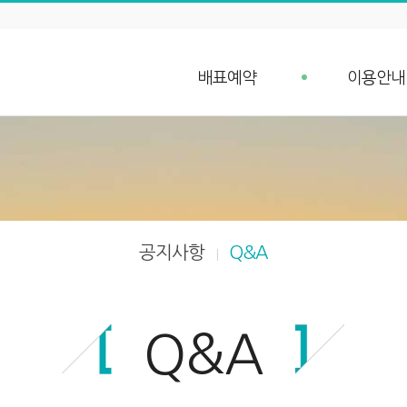
배표예약
이용안내
배표예약
예약안내
단체예약 문의
예약취소 안
예약조회
항구가는길
입금확인
선박안내
차량 요금안내
공지사항
Q&A
차량 예약안내
Q&A