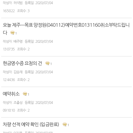
허석범
2020/07/04
16:58:22
3
오늘 제주ㅡ목표 양정원(040112)예약번호0131160취소부탁드립니
다
1
배주명
2020/07/04
13:07:35
2
현금영수증 요청의 건
1
김승재
2020/07/04
12:44:36
2
예약취소
1
조충성
2020/07/04
09:18:10
2
차량 선적 예약 확인 (입금완료)
1