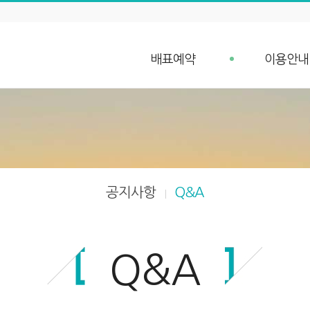
배표예약
이용안내
배표예약
예약안내
단체예약 문의
예약취소 안
예약조회
항구가는길
입금확인
선박안내
차량 요금안내
공지사항
Q&A
차량 예약안내
Q&A