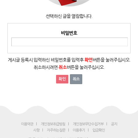
선택하신 글을 열람합니다.
비밀번호
게시글 등록시 입력하신 비밀번호를 입력후
확인
버튼을 눌러주십시오.
취소하시려면
취소
버튼을 눌러주십시오.
취소
이용약관
개인정보취급방침
개인정보무단수집거부
공지
사항
자주하는질문
이용후기
입금확인