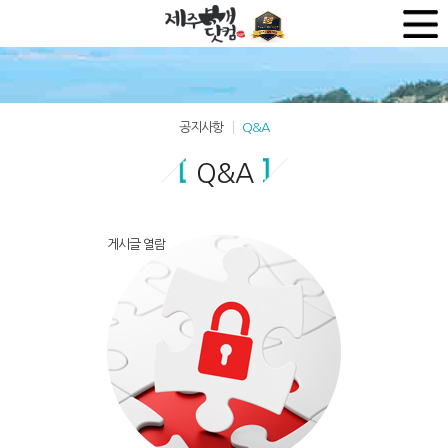
공지사항
Q&A
Q&A
게시글 열람