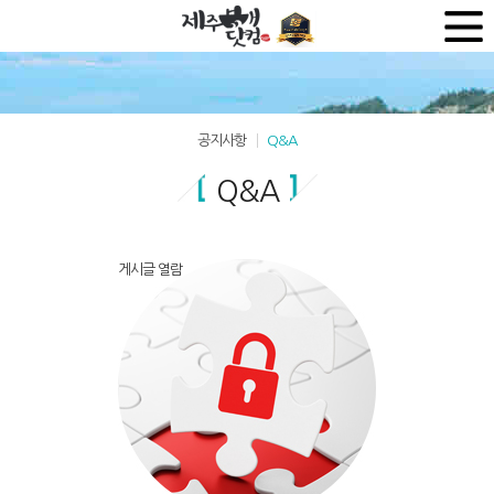
공지사항
Q&A
Q&A
게시글 열람