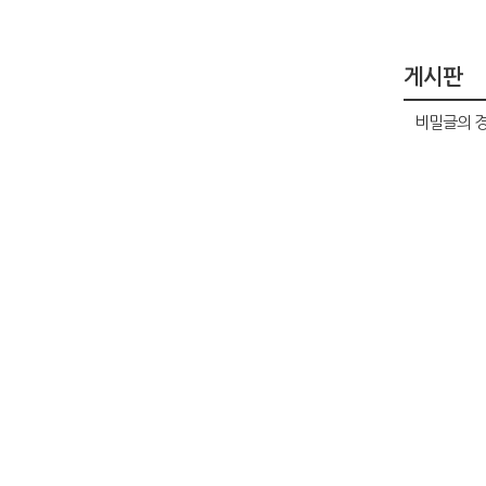
게시판
비밀글의 경