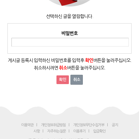
선택하신 글을 열람합니다.
비밀번호
게시글 등록시 입력하신 비밀번호를 입력후
확인
버튼을 눌러주십시오.
취소하시려면
취소
버튼을 눌러주십시오.
취소
이용약관
개인정보취급방침
개인정보무단수집거부
공지
사항
자주하는질문
이용후기
입금확인