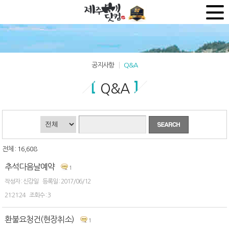
공지사항
Q&A
Q&A
전체 : 16,608
추석다음날예약
1
신강일
2017/06/12
21:21:24
3
환불요청건(현장취소)
1