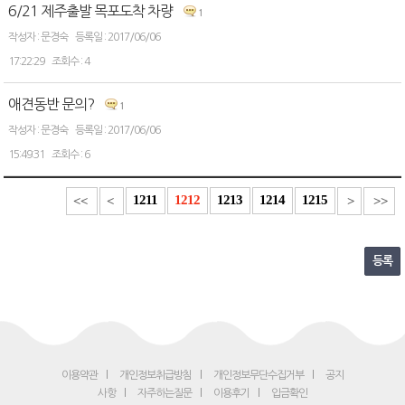
6/21 제주출발 목포도착 차량
1
문경숙
2017/06/06
17:22:29
4
애견동반 문의?
1
문경숙
2017/06/06
15:49:31
6
1211
1212
1213
1214
1215
<<
<
>
>>
등록
이용약관
개인정보취급방침
개인정보무단수집거부
공지
사항
자주하는질문
이용후기
입금확인