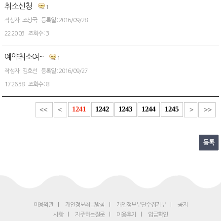
취소신청
1
조상국
2016/09/28
22:20:03
3
예약취소여~
1
김효선
2016/09/27
17:26:38
8
1241
1242
1243
1244
1245
<<
<
>
>>
등록
이용약관
개인정보취급방침
개인정보무단수집거부
공지
사항
자주하는질문
이용후기
입금확인