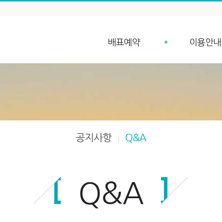
배표예약
이용안내
배표예약
예약안내
단체예약 문의
예약취소 안
예약조회
항구가는길
입금확인
선박안내
차량 요금안내
공지사항
Q&A
차량 예약안내
Q&A