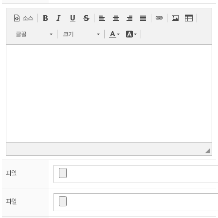
소스
글꼴
크기
파일
파일