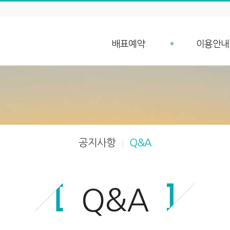
배표예약
이용안내
배표예약
예약안내
단체예약 문의
예약취소 안
예약조회
항구가는길
입금확인
선박안내
차량 요금안내
공지사항
Q&A
차량 예약안내
Q&A