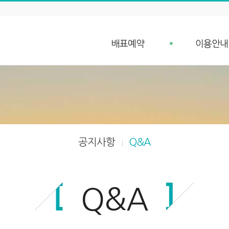
배표예약
이용안내
배표예약
예약안내
단체예약 문의
예약취소 안
예약조회
항구가는길
입금확인
선박안내
차량 요금안내
공지사항
Q&A
차량 예약안내
Q&A