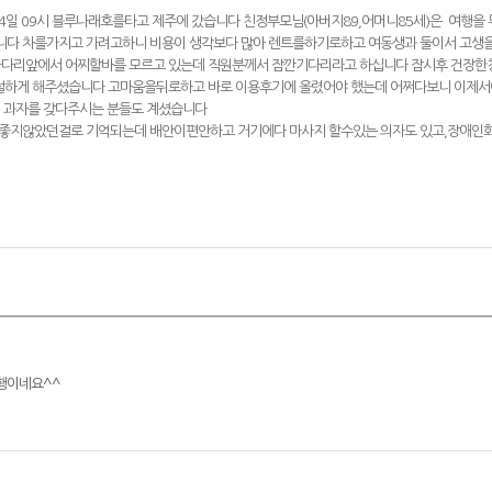
3.14일 09시 블루나래호를타고 제주에 갔습니다 친정부모님(아버지89,어머니85세)은 여
니다 차를가지고 가려고하니 비용이 생각보다 많아 렌트를하기로하고 여동생과 둘이서 고생
다리앞에서 어찌할바를 모르고 있는데 직원분께서 잠깐기다리라고 하십니다 잠시후 건장한청
 친절하게 해주셨습니다 고마움을뒤로하고 바로 이용후기에 올렸어야 했는데 어쩌다보니 이제
 과자를 갖다주시는 분들도 계셨습니다
 좋지않았던걸로 기억되는데 배안이편안하고 거기에다 마사지 할수있는 의자도 있고,장애인
행이네요^^