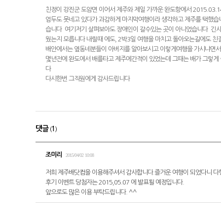
친정이 강진군 도암면 이어서 제주와 제일 가까운 완도항에서 2015.0
엄두도 못네고 있다가 과감하게 마지막여행이라 생각하고 제주를 택했습
습니다 여기저기 살펴보아도 장애인이 갈수있는 곳이 아니었습니다 긴사
웠는지 모릅니다 내릴때 에도, 2박3일 여행을 마치고 돌아오는길에도
배안에서는 옆동네분들이 아버지를 알아보시고 이렇게여행을 가시냐면서
몇년전에 완도에서 배를타고 제주에간적이 있었는데 그때는 배가 그렇게
다
다시한번 그직원에게 감사드립니다
댓글
(
1
)
조미리
2015/04/02
10:08
저희 제주배닷컴을 이용해주셔서 감사합니다.즐거운 여행이 되었다니 다
후기 이벤트 당첨자는 2015,05.07 에 발표될 예정입니다.
앞으로도 많은 이용 부탁드립니다. ^^