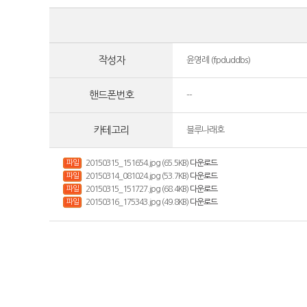
작성자
윤영례 (fpduddbs)
핸드폰번호
--
카테고리
블루나래호
파일
20150315_151654.jpg (65.5KB)
다운로드
파일
20150314_081024.jpg (53.7KB)
다운로드
파일
20150315_151727.jpg (68.4KB)
다운로드
파일
20150316_175343.jpg (49.8KB)
다운로드