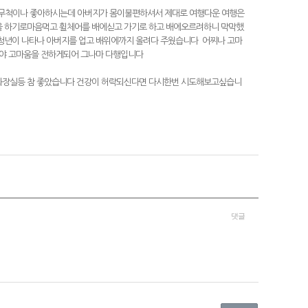
행을 무척이나 좋아하시는데 아버지가 몸이불편하셔서 제대로 여행다운 여행은
을 하기로마음먹고 휠체어를 배에싣고 가기로 하고 배에오르려하니 막막했
년이 나타나 아버지를 업고 배위에까지 올려다 주웠습니다 어찌나 고마
서야 고마움을 전하게되어 그나마 다행입니다
화장실등 참 좋았습니다 건강이 허락되신다면 다시한번 시도해보고싶습니
댓글