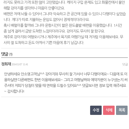
러지도 못하고 가격 또한 많이 고민됐습니다. 케이지 구입 문제도 있고 화물칸에서 불안
해할 강아지를 생각하니 마음이 안좋더군요.
배편은 차에 놔둘 수 있어서 그나마 익숙하고 큰 공간에 있을 수 있으니 다행이다 싶었습
니다. 게다가 따로 지불하는 운임도 없어서 경제적이더라구요.
혹시 배멀미를 할까봐 그나마 운항시간이 짧은 완도출발 배편을 이용했습니다. 1시간
좀 넘게 걸려서 금방 도착한 느낌이더라구요. 강아지도 무사히 잘 왔구요.
제주로 강아지와 여행오시거나 제주에서 육지로 여행가실 때 저처럼 이용해보세요. 무
사히 잘 도착하고 돈도 아껴서 기쁜 마음에 후기 남깁니다.
댓글
(
1
)
정희재
댓글
2014/11/07
11:41
안녕하세요 안소영고객님^^ 강아지와 무사히 잘 가셔서 너무 다행이에요~ 다음에 또 이
용하실땐 다른배편도 한번 이용해보세요~ 그리고 여행날짜와 예약자분이 누구셨는지 써
주셔야 저희가 당첨이 됐을 때 연락을 드릴수 있어요^^ 댓글보시면 정보 입력 해주세요
~ 감사합니다!
수정
삭제
목록