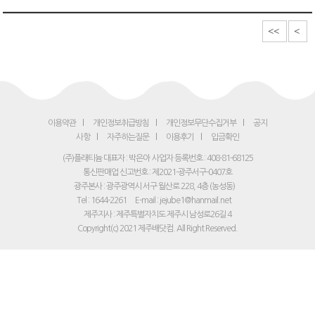
<<
<
이용약관
개인정보취급방침
개인정보무단수집거부
공지
사항
자주하는질문
이용후기
입금확인
(주)플래티늄 대표자 : 박은아
사업자 등록번호 : 408-81-68125
통신판매업 신고번호 : 제2021-광주서구-0407호
광주본사 : 광주광역시 서구 월산로 228, 4층 (농성동)
Tel : 1644-2261
E-mail : jejube1@hanmail.net
제주지사 : 제주특별자치도 제주시 남성로26길 4
Copyright(c) 2021 제주배닷컴. All Right Reserved.