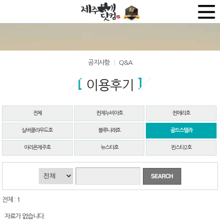
공지사항
Q&A
이용후기
전체
퀸제누비아호
퀸메리호
실버클라우드호
블루나래호
골드스텔라
아리온제주호
뉴스타호
퀸스타2호
전체 : 1
자료가 없습니다.