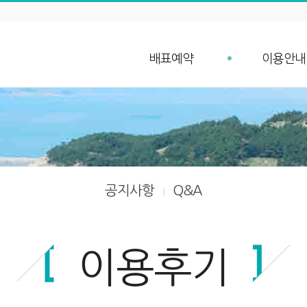
배표예약
이용안내
배표예약
예약안내
단체예약 문의
예약취소 안
예약조회
항구가는길
입금확인
선박안내
차량 요금안내
공지사항
Q&A
차량 예약안내
이용후기