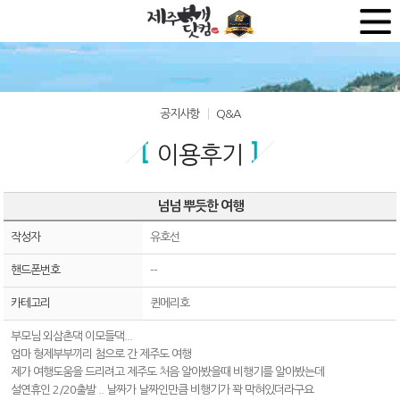
공지사항
Q&A
이용후기
넘넘 뿌듯한 여행
작성자
유호선
핸드폰번호
--
카테고리
퀸메리호
부모님 외삼촌댁 이모들댁...
엄마 형제부부끼리 첨으로 간 제주도 여행
제가 여행도움을 드리려고 제주도 처음 알아봤을때 비행기를 알아봤는데
설연휴인 2/20출발 .. 날짜가 날짜인만큼 비행기가 꽉 막혀있더라구요