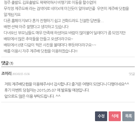
청주 출발도 김포출발도 꽉꽉막혀서 비행기로 이동을 할수없어
무작정 제주도배 라는 검색어로 네이X에 미친듯이 알아보던중 우연히 제주배 닷컴을
알게됬지요
다른 홈페이지보다 혼자 진행하기 쉽고 전화드려도 친절한 답변들....
배편 선택 아주 잘했다고 생각하고 있습니다
다녀오신 부모님들도 매우 만족해 하셨어요 바람이 많이불어 딜레이가 좀 되었지만
배위에서 많은 추억들을 만들고 오셨더라구요~
배위에서 8명 다같이 찍은 사진을 볼때마다 뿌듯하더라구요~~
배를 이용시 자주 제주배 닷컴을 이용하겠습니다!!
댓글
(
1
)
조미리
댓글
2015/02/25
15:56
저희 제주배닷컴을 이용해주셔서 감사합니다.즐거운 여행이 되었다니 다행이네요^^
후기 이벤트 당첨자는 2015,05.07 에 발표될 예정입니다.
앞으로도 많은 이용 부탁드립니다. ^^
수정
삭제
목록