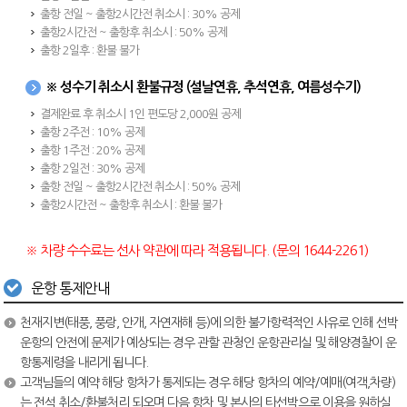
출항 전일 ~ 출항2시간전 취소시 : 30% 공제
출항2시간전 ~ 출항후 취소시 : 50% 공제
출항 2일후 : 환불 불가
※ 성수기 취소시 환불규정 (설날연휴, 추석연휴, 여름성수기)
결제완료 후 취소시 1인 편도당 2,000원 공제
출항 2주전 : 10% 공제
출항 1주전 : 20% 공제
출항 2일전 : 30% 공제
출항 전일 ~ 출항2시간전 취소시 : 50% 공제
출항2시간전 ~ 출항후 취소시 : 환불 불가
※ 차량 수수료는 선사 약관에 따라 적용됩니다. (문의 1644-2261)
운항 통제안내
천재지변(태풍, 풍랑, 안개, 자연재해 등)에 의한 불가항력적인 사유로 인해 선박
운항의 안전에 문제가 예상되는 경우 관할 관청인 운항관리실 및 해양경찰이 운
항통제령을 내리게 됩니다.
고객님들의 예약 해당 항차가 통제되는 경우 해당 항차의 예약/예매(여객,차량)
는 전석 취소/환불처리 되오며 다음 항차 및 본사의 타선박으로 이용을 원하실