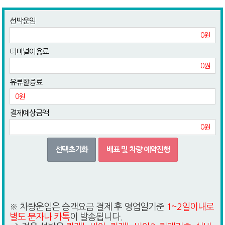
선박운임
0원
터미널이용료
0원
유류할증료
0원
결제예상금액
0원
선택초기화
배표 및 차량 예약진행
※ 차량운임은 승객요금 결제 후 영업일기준
1~2일이내로
별도 문자나 카톡
이 발송됩니다.