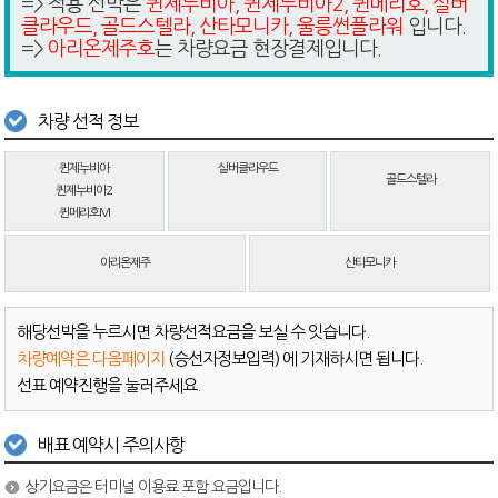
=> 적용 선박은
퀸제누비아, 퀸제누비아2, 퀸메리호, 실버
클라우드, 골드스텔라, 산타모니카, 울릉썬플라워
입니다.
=>
아리온제주호
는 차량요금 현장결제입니다.
차량 선적 정보
퀸제누비아
실버클라우드
골드스텔라
퀸제누비아2
퀸메리호M
아리온제주
산타모니카
해당선박을 누르시면 차량선적요금을 보실 수 잇습니다.
차량예약은 다음페이지
(승선자정보입력) 에 기재하시면 됩니다.
선표 예약진행을 눌러주세요.
배표 예약시 주의사항
상기요금은 터미널 이용료 포함 요금입니다.