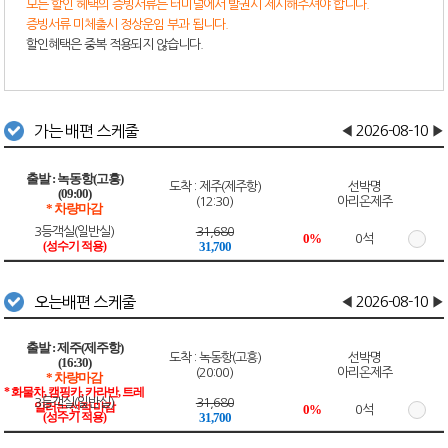
모든 할인 헤택의 증빙서류는 터미널에서 발권시 제시해주셔야 합니다.
증빙서류 미체출시 정상운임 부과 됩니다.
할인혜택은 중복 적용되지 않습니다.
가는 배편 스케줄
◀
2026-08-10
▶
녹동항(고흥)
제주(제주항)
(09:00)
(12:30)
아리온제주
* 차량마감
3등객실(일반실)
31,680
0%
0석
(성수기 적용)
31,700
오는배편 스케줄
◀
2026-08-10
▶
제주(제주항)
녹동항(고흥)
(16:30)
(20:00)
아리온제주
* 차량마감
* 화물차, 캠핑카, 카라반, 트레
3등객실(일반실)
31,680
일러는 선적 마감
0%
0석
(성수기 적용)
31,700