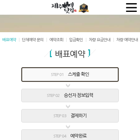
배표예약
단체예약 문의
예약조회
입금확인
차량 요금안내
차량 예약안내
배표예약
스케쥴 확인
STEP 01
승선자 정보입력
STEP 02
결제하기
STEP 03
예약완료
STEP 04