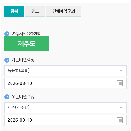
왕복
편도
단체예약문의
여행지역(섬)선택
제주도
가는배편설정
녹동항(고흥)
오는배편설정
제주(제주항)