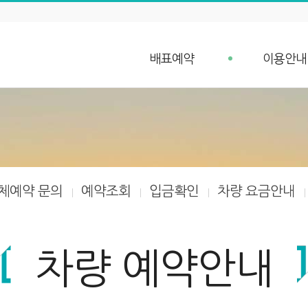
배표예약
이용안내
배표예약
예약안내
단체예약 문의
예약취소 안
예약조회
항구가는길
입금확인
선박안내
차량 요금안내
체예약 문의
예약조회
입금확인
차량 요금안내
차량 예약안내
차량 예약안내