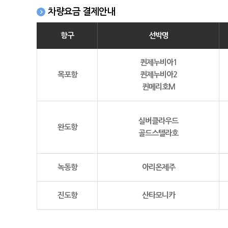
차량요금 결제안내
항구
선박명
퀸제누비아1
목포항
퀸제누비아2
퀸메리호M
실버클라우드
완도항
골드스텔라호
녹동항
아리온제주
진도항
산타모니카