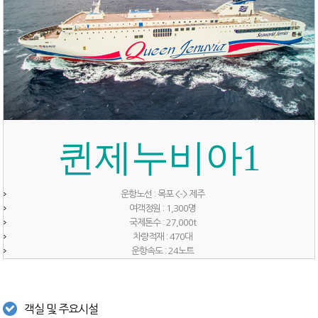
퀸제누비아1
운항노선 : 목포 <-> 제주
여객정원 : 1,300명
국제톤수 : 27,000t
차량적재 : 470대
운항속도 : 24노트
객실 및 주요시설