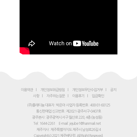
이용약관
개인정보취급방침
개인정보무단수집거부
공지
사항
자주하는질문
이용후기
입금확인
(주)플래티늄 대표자 : 박은아
사업자 등록번호 : 408-81-68125
통신판매업 신고번호 : 제2021-광주서구-0407호
광주본사 : 광주광역시 서구 월산로 228, 4층 (농성동)
Tel : 1644-2261
E-mail : jejube1@hanmail.net
제주지사 : 제주특별자치도 제주시 남성로26길 4
Copyright(c) 2021 제주배닷컴. All Right Reserved.