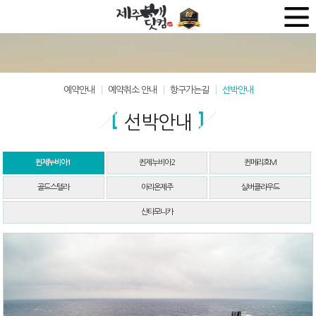
예약안내
예약취소 안내
항구가는길
선박안내
선박안내
퀸제누비아1
퀸제누비아2
퀸메리호M
골드스텔라
아리온제주
실버클라우드
산타모니카