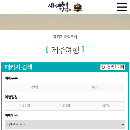
패키지 예약조회
제주여행
패키지 검색
검색초기화
여행구분
선박
항공
여행일정
1박2일
2박3일
1박3일
여행인원