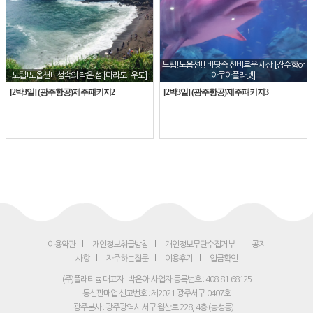
노팁!노옵션!! 바닷속 신비로운 세상 [잠수함or
노팁!노옵션!! 섬속의 작은 섬 [마라도+우도]
아쿠아플라넷]
[2박3일] (광주항공)제주패키지2
[2박3일] (광주항공)제주패키지3
이용약관
개인정보취급방침
개인정보무단수집거부
공지
사항
자주하는질문
이용후기
입금확인
(주)플래티늄 대표자 : 박은아
사업자 등록번호 : 408-81-68125
통신판매업 신고번호 : 제2021-광주서구-0407호
광주본사 : 광주광역시 서구 월산로 228, 4층 (농성동)