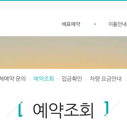
배표예약
이용안내
배표예약
예약안내
단체예약 문의
예약취소 안
예약조회
항구가는길
입금확인
선박안내
차량 요금안내
체예약 문의
예약조회
입금확인
차량 요금안내
차량 예약안내
예약조회